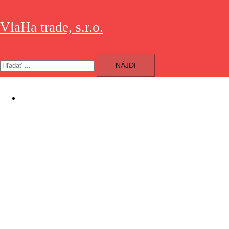
VlaHa trade, s.r.o.
Sortiment