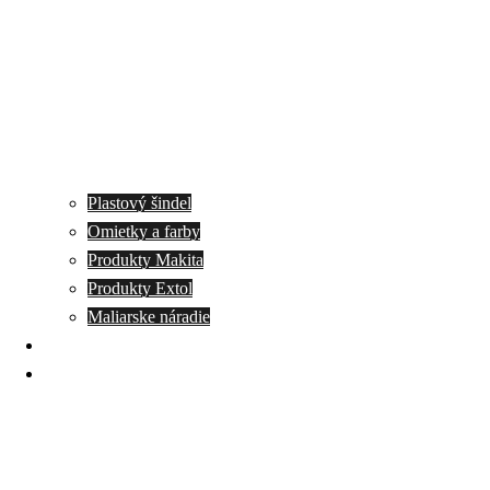
Plastový šindel
Omietky a farby
Produkty Makita
Produkty Extol
Maliarske náradie
Akcie
Kontakt
VlaHa trade, s.r.o.