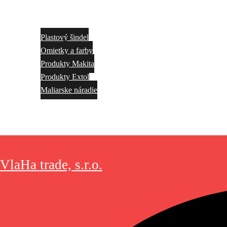
Plastový šindel
Omietky a farby
Produkty Makita
Produkty Extol
Maliarske náradie
Akcie
Kontakt
VlaHa trade, s.r.o.