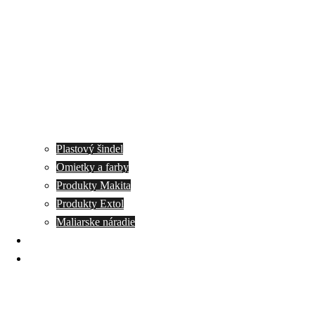
Plastový šindel
Omietky a farby
Produkty Makita
Produkty Extol
Maliarske náradie
Akcie
Kontakt