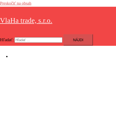
Preskočiť na obsah
VlaHa trade, s.r.o.
Hľadať:
Sortiment