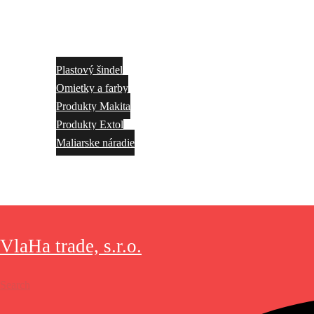
Plastový šindel
Omietky a farby
Produkty Makita
Produkty Extol
Maliarske náradie
Akcie
Kontakt
VlaHa trade, s.r.o.
Search