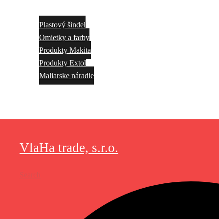
Plastový šindel
Omietky a farby
Produkty Makita
Produkty Extol
Maliarske náradie
Akcie
Kontakt
VlaHa trade, s.r.o.
Search