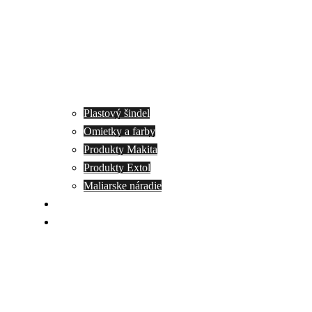
Plastový šindel
Omietky a farby
Produkty Makita
Produkty Extol
Maliarske náradie
Akcie
Kontakt
VlaHa trade, s.r.o.